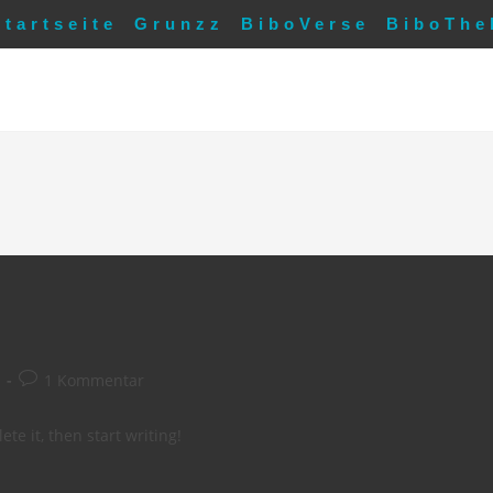
Startseite
Grunzz
BiboVerse
BiboThe
Beitrags-
1 Kommentar
Kommentare:
te it, then start writing!