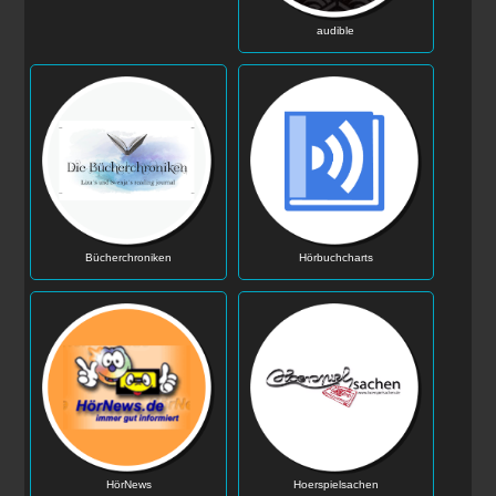
audible
Bücherchroniken
Hörbuchcharts
HörNews
Hoerspielsachen