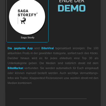
Saga Storify
Die geplante App
wird
BiboViral
tagesaktuell anzeigen: Die 100
aktuellsten Posts in der gewählten Kategorie, sortiert nach den Klicks.
Darüber hinaus wird es für jedes eMedium eine Top 30 als
Unterkategorie geben. Die Medien sind natürlich direkt mit dem
BiboMarket
verbunden. Sie werden automatisch für Euch eingekauft
oder können manuell bestellt werden. Auch wichtige Vermarktungs-
Infos wie Trailer, Klappentext Rezensionen usw. werden direkt mit den
Medien kombiniert.